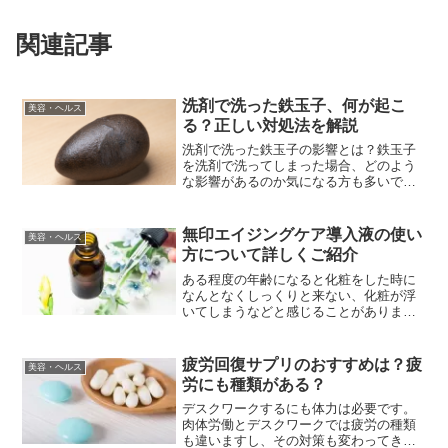
関連記事
洗剤で洗った鉄玉子、何が起こ
美容・ヘルス
る？正しい対処法を解説
洗剤で洗った鉄玉子の影響とは？鉄玉子
を洗剤で洗ってしまった場合、どのよう
な影響があるのか気になる方も多いでし
ょう。このセクションでは、洗剤が鉄玉
子に与える影響や注意点について詳しく
解説します。洗剤洗浄が鉄玉子に与える
無印エイジングケア導入液の使い
美容・ヘルス
リスク鉄玉子は鉄分補給を...
方について詳しくご紹介
ある程度の年齢になると化粧をした時に
なんとなくしっくりと来ない、化粧が浮
いてしまうなどと感じることがあります
ね。そんな時は化粧品が合っていないの
かもしれないと思い買い換えてしまうこ
とでしょう。その際に選ばれることが多
疲労回復サプリのおすすめは？疲
美容・ヘルス
いのがエイジングケア商品...
労にも種類がある？
デスクワークするにも体力は必要です。
肉体労働とデスクワークでは疲労の種類
も違いますし、その対策も変わってきま