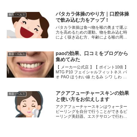
す。ここではサプリを利用した私の疲労
回復方法と疲労の種類についてご紹介し
ていきます。スポンサードリンク
パタカラ体操のやり方｜口腔体操
美容・ヘルス
(adsbygoogle =...
で飲み込む力をアップ！
パタカラ体操は食べ物を喉の奥まで運ぶ
力を高めるための運動。物を飲み込む時
によく咳き込む方、年齢による喉の周り
の筋肉の衰えを予防、改善する働きがあ
ります。ここではパタカラ体操のやり方
だけではなく、効果などについてもお伝
paoの効果、口コミをブログから
美容・ヘルス
えしていこうと思います。...
集めてみた
【 メーカー公式店 】【 ポイント10倍 】
MTG P10 フェイシャルフィットネス パ
オ PAO ほうれい線 たるみ シワ しわ フ
ェイスライン 口角 pao パオ 正規品paoに
興味がある方は本当に効果があるのか知
りたいはず。そこで今...
アクアフューチャースキンの効果
美容・ヘルス
と使い方をお伝えします
アクアフューチャースキンはウォーター
ピーリングを自分で行うことができるピ
ーリング美顔器。エステサロンで行われ
ているピーリングに近いレベルで好きな
時にできるのですから人気となるのは当
然。そんなアクアフューチャースキンの
使い方についてご紹介して...