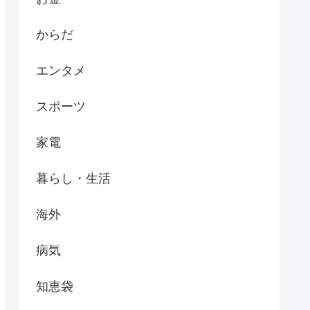
からだ
エンタメ
スポーツ
家電
暮らし・生活
海外
病気
知恵袋