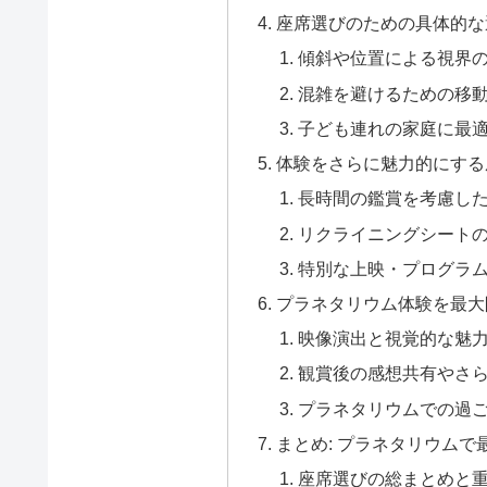
座席選びのための具体的な
傾斜や位置による視界
混雑を避けるための移
子ども連れの家庭に最
体験をさらに魅力的にする
長時間の鑑賞を考慮し
リクライニングシート
特別な上映・プログラ
プラネタリウム体験を最大
映像演出と視覚的な魅
観賞後の感想共有やさ
プラネタリウムでの過
まとめ: プラネタリウム
座席選びの総まとめと