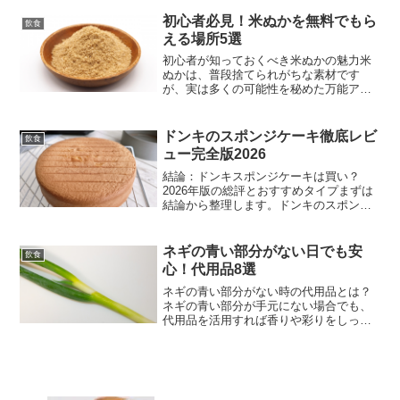
入れたり、別の楽しみ方を見つけたりす
ることもできます。本記事では、売れ残
初心者必見！米ぬかを無料でもら
飲食
ったひなあられを上手に活...
える場所5選
初心者が知っておくべき米ぬかの魅力米
ぬかは、普段捨てられがちな素材です
が、実は多くの可能性を秘めた万能アイ
テムです。このセクションでは、米ぬか
の基本的な特徴と、その魅力について初
心者にもわかりやすく解説します。米ぬ
ドンキのスポンジケーキ徹底レビ
飲食
かとは？基本の成分と用途米...
ュー完全版2026
結論：ドンキスポンジケーキは買い？
2026年版の総評とおすすめタイプまずは
結論から整理します。ドンキのスポンジ
ケーキは本当に“買い”なのか、価格・味・
使いやすさのバランスを踏まえて2026年
時点の総合評価をまとめます。専門店レ
ネギの青い部分がない日でも安
飲食
ベルの完成度を...
心！代用品8選
ネギの青い部分がない時の代用品とは？
ネギの青い部分が手元にない場合でも、
代用品を活用すれば香りや彩りをしっか
り補うことができます。青い部分は香り
付けや彩りだけでなく、臭み取りにも効
果的な存在です。どの代用品を選ぶかを
知っておけば、食材不足の...