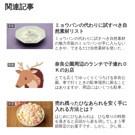
関連記事
ミョウバンの代わりに試すべき自
飲食
然素材リスト
ミョウバンの代わりに試すべき自然素材
の魅力市販のミョウバンが手に入らない
ときや、できるだけ自然素材を使いたい
ときに役立つのが、身近な代用品です。
この章では、ナスの漬物などで活躍する
自然素材の魅力を紹介します。ミョウバ
奈良公園周辺のランチで子連れＯ
飲食
ンはどんな素材？ミョウバ...
Ｋのお店
とても広くてゆっくりくつろげる奈良公
園。車で行くときの駐車場所に困ること
はありますが、周辺にはいくつも駐車場
があるので車が停められないということ
はないでしょう。ここでは奈良公園へ子
連れで出かける方のために子連れでも大
売れ残ったひなあられを安く手に
飲食
丈夫な御食事処を紹介して...
入れる方法とは？
はじめにひなあられは、ひな祭りの時期
を過ぎると店頭から姿を消してしまう季
節限定のお菓子です。しかし、少し視点
を変えることで、思いがけずお得に手に