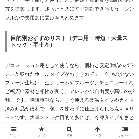
トック、手土産など用途ごとに最短で満足度を高める選び
方を提案します。迷ったときにすぐ判断できるよう、シン
プルかつ実用的に要点をまとめます。
目的別おすすめリスト（デコ用・時短・大量ス
トック・手土産）
デコレーション用として使うなら、価格と安定供給のバラ
ンスが取れたホールタイプがおすすめです。クセの少ない
プレーン生地は、生クリームやフルーツ、チョコレートな
ど幅広い素材と相性が良く、アレンジの自由度が高いのが
魅力です。時短重視なら、すぐ使える常温タイプやカット
済み商品が便利で、包丁を使わずに仕上げられる点もメリ
ットです。大量ストック目的であれば、冷凍タイプをまと
め買いしておくと必要な分だけ解凍でき、食品ロスを抑え
やすくなります。手土産用途なら、パッケージの見栄えや
メニュー
ホーム
検索
トップ
サイドバー