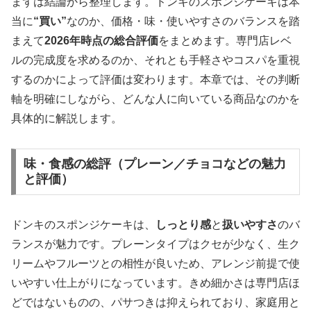
まずは結論から整理します。ドンキのスポンジケーキは本
当に
“買い”
なのか、価格・味・使いやすさのバランスを踏
まえて
2026年時点の総合評価
をまとめます。専門店レベ
ルの完成度を求めるのか、それとも手軽さやコスパを重視
するのかによって評価は変わります。本章では、その判断
軸を明確にしながら、どんな人に向いている商品なのかを
具体的に解説します。
味・食感の総評（プレーン／チョコなどの魅力
と評価）
ドンキのスポンジケーキは、
しっとり感
と
扱いやすさ
のバ
ランスが魅力です。プレーンタイプはクセが少なく、生ク
リームやフルーツとの相性が良いため、アレンジ前提で使
いやすい仕上がりになっています。きめ細かさは専門店ほ
どではないものの、パサつきは抑えられており、家庭用と