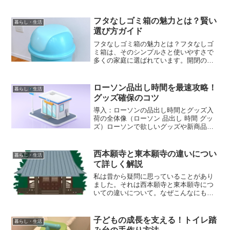
フタなしゴミ箱の魅力とは？賢い
暮らし・生活
選び方ガイド
フタなしゴミ箱の魅力とは？フタなしゴ
ミ箱は、そのシンプルさと使いやすさで
多くの家庭に選ばれています。開閉の手
間がなく、日常のちょっとしたストレス
を軽減してくれる便利アイテムです。見
た目もスッキリしており、置く場所を選
ローソン品出し時間を最速攻略！
暮らし・生活
ばないのも大きな魅力です...
グッズ確保のコツ
導入：ローソンの品出し時間とグッズ入
荷の全体像（ローソン 品出し 時間 グッ
ズ）ローソンで欲しいグッズや新商品を
探していると、「品出しは何時なのか」
「入荷直後に行けば買えるのか」と気に
なることがあります。実際には納品時間
西本願寺と東本願寺の違いについ
暮らし・生活
や陳列タイミングは店...
て詳しく解説
私は昔から疑問に思っていることがあり
ました。それは西本願寺と東本願寺につ
いての違いについて。なぜこんなにも近
くに二つの寺があるのか？両者にはどの
ような違いがあるのか？以前から持って
いた西本願寺と東本願寺の違いについて
子どもの成長を支える！トイレ踏
暮らし・生活
詳しく解説してみたいと思...