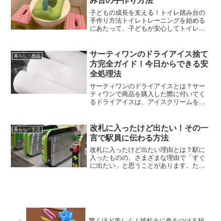
み台の手作り方法
子どもの成長を支える！トイレ踏み台の
手作り方法トイレトレーニングを始める
にあたって、子どもが安心してトイレを
使える環境づくりはとても大切です。こ
のセクションでは、成長に合わせた踏み
台の必要性と手作りのメリットについて
サーティワンのドライアイス捨て
暮らし・生活
ご紹介します。トイレ踏み...
方完全ガイド！今日からできる安
全処理法
サーティワンのドライアイスとは？サー
ティワンで商品を購入した際に付いてく
るドライアイスは、アイスクリームを溶
かさずに持ち帰るための重要な役割を果
たしています。この章では、ドライアイ
スの基本的な性質や、なぜサーティワン
改札に入ったけど出たい！その一
暮らし・生活
で使用されているのかとい...
言で駅員に伝わる方法
改札に入ったけど出たい理由とは？駅に
入ったものの、さまざまな理由で「すぐ
に出たい」と思うことがあります。たと
えば、待ち合わせ相手の変更、乗る電車
の時間を間違えた、急な用事が入った、
体調不良になった、など理由は人それぞ
れです。目的別！なぜ改札...
驚くほど美しく！紙粘土に色をつける秘