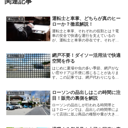
関連記事
運転士と車掌、どちらが真のヒー
暮らし・生活
ローか？徹底解説！
運転士と車掌、それぞれの役割とは？電
車の安全で快適な運行を支えているの
が、運転士と車掌の存在です。それぞれ
の役割には明確な違いがあり、乗客には
見えにくい仕事も多くあります。本章で
は、運転士と車掌が日々どのような業務
網戸不要！ダイソー活用法で快適
暮らし・生活
を担っているのか、その違い...
空間を作る
はじめに夏場や虫の多い季節、網戸がな
い窓やドアは不便に感じることがありま
す。この記事では、網戸代わりになる便
利なアイテムやDIY方法を紹介し、快適で
虫の入りにくい空間づくりのヒントをお
届けします。網戸がない状態で困った経
ローソンの品出しはこの時間に注
暮らし・生活
験夏の蒸し暑い日や梅...
目！販売の裏側を解説
ローソンの品出しが行われる時間帯と
は？ローソンでは、品出しの時間帯によ
って店頭に並ぶ商品の種類や量が大きく
異なります。早朝・昼・夕方・深夜と、
それぞれの時間に合わせた入荷スケジュ
ールがあり、タイミングを知ることで目