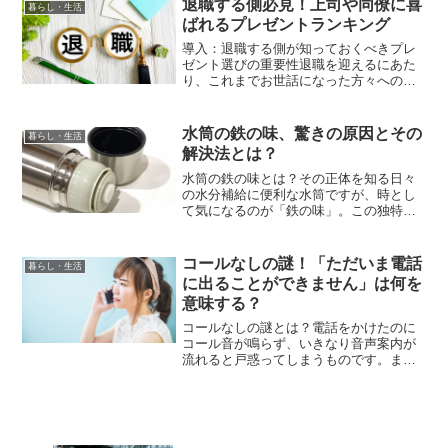
退職する側必見！上司や同僚に喜
暮らし・生活
的の商品をより確実に手に入...
ばれるプレゼントランキング
導入：退職する側が知っておくべきプレ
ゼント選びの重要性退職を迎えるにあた
り、これまでお世話になった方々への感
謝の気持ちを表すプレゼント選びはとて
も大切です。この記事では、退職する側
が贈るべきギフトの選び方やマナーにつ
水筒の鉄の味、驚きの原因とその
暮らし・生活
いて、分かりやすく紹介し...
解決法とは？
水筒の鉄の味とは？その正体を知る日々
の水分補給に便利な水筒ですが、時とし
て気になるのが「鉄の味」。この独特な
金属臭は、飲み物の味を損ねてしまい、
不快な体験につながることもあります。
まずは、なぜ鉄の味がするのか、その原
コールなしの謎！「ただいま電話
暮らし・生活
因を理解していきましょう...
に出ることができません」は何を
意味する？
コールなしの謎とは？電話をかけたのに
コール音が鳴らず、いきなり音声案内が
流れると戸惑ってしまうものです。まず
は「コールなし」とはどういう状態なの
か、その基本的な仕組みや背景を整理
し、不安や誤解を減らすところから見て
いきましょう。「ただいま電...