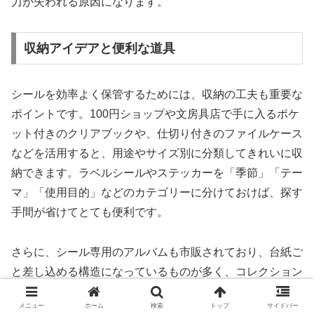
力が失われる原因になります。
収納アイデアと便利な道具
シールを効率よく保管するためには、収納の工夫も重要な
ポイントです。100円ショップや文房具店で手に入るポケ
ット付きのクリアブックや、仕切り付きのファイルケース
などを活用すると、用途やサイズ別に分類してきれいに収
納できます。ラベルシールやステッカーを「季節」「テー
マ」「使用目的」などのカテゴリーに分けておけば、探す
手間が省けてとても便利です。
さらに、シール専用のアルバムも市販されており、台紙ご
と差し込める構造になっているものが多く、コレクション
として大切に保管したい場合に最適です。透明のポケット
メニュー
ホーム
検索
トップ
サイドバー
なら、中身が一目で分かるため見やすさも抜群です。