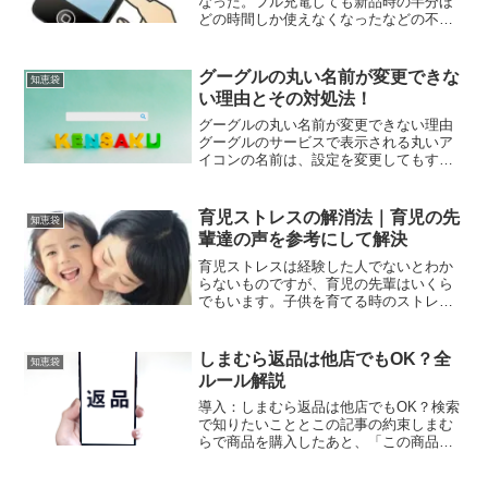
なった。フル充電しても新品時の半分ほ
どの時間しか使えなくなったなどの不具
合はありませんか？ここでは古くなった
り、調子が悪くなったバッテリーを復活
させる方法をお伝えしていきます。復活
グーグルの丸い名前が変更できな
知恵袋
させるといっても新品同様...
い理由とその対処法！
グーグルの丸い名前が変更できない理由
グーグルのサービスで表示される丸いア
イコンの名前は、設定を変更してもすぐ
に反映されないことがあります。これは
不具合ではなく、仕組みや仕様が関係し
ているケースがほとんどです。ここで
育児ストレスの解消法｜育児の先
知恵袋
は、名前が変更できないと感...
輩達の声を参考にして解決
育児ストレスは経験した人でないとわか
らないものですが、育児の先輩はいくら
でもいます。子供を育てる時のストレス
はいろんな例がありますが、それを解決
してきた例はたくさんあります。子育て
は誰でも経験することですから参考にな
しまむら返品は他店でもOK？全
知恵袋
る先輩ママの育児ストレス...
ルール解説
導入：しまむら返品は他店でもOK？検索
で知りたいこととこの記事の約束しまむ
らで商品を購入したあと、「この商品は
買った店舗以外でも返品できるのか」と
疑問に思う人は少なくありません。本記