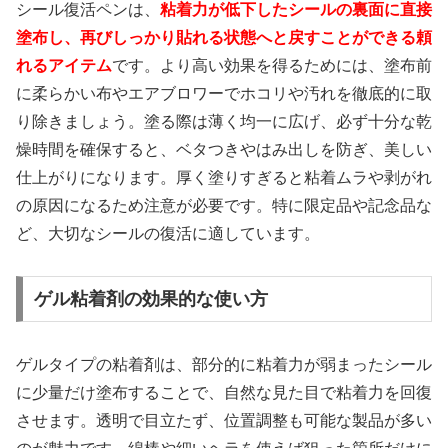
シール復活ペンは、
粘着力が低下したシールの裏面に直接
塗布し、再びしっかり貼れる状態へと戻すことができる頼
れるアイテム
です。より高い効果を得るためには、塗布前
に柔らかい布やエアブロワーでホコリや汚れを徹底的に取
り除きましょう。塗る際は薄く均一に広げ、必ず十分な乾
燥時間を確保すると、ベタつきやはみ出しを防ぎ、美しい
仕上がりになります。厚く塗りすぎると粘着ムラや剥がれ
の原因になるため注意が必要です。特に限定品や記念品な
ど、大切なシールの復活に適しています。
ゲル粘着剤の効果的な使い方
ゲルタイプの粘着剤は、部分的に粘着力が弱まったシール
に少量だけ塗布することで、自然な見た目で粘着力を回復
させます。透明で目立たず、位置調整も可能な製品が多い