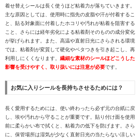
着せ替えシールは長く使うほど粘着力が落ちていきます。
主な原因としては、使用時に指先の皮脂や汗が付着するこ
と、貼る対象面に付着したホコリや汚れが粘着を阻害する
こと、さらには経年劣化による粘着剤そのものの成分変化
が挙げられます。また、高温や直射日光にさらされる環境
では、粘着剤が変質して硬化やベタつきを引き起こし、再
利用しにくくなります。
繊細な素材のシールほどこうした
影響を受けやすく、取り扱いには注意が必要
です。
お気に入りシールを長持ちさせるためには？
長く愛用するためには、使い終わったら必ず元の台紙に戻
し、埃や汚れから守ることが重要です。貼り付け面を使用
前に柔らかい布で拭くと、粘着力の低下を防げます。さら
に、保管場所は湿気が少なく直射日光の当たらない涼しい