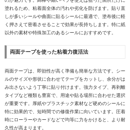
のが魅力です。綿棒や細いヘラを使えば狙った箇所だけに
塗れるため、粘着面全体の汚れや劣化を防げます。貼り直
しが多いシールや曲面に貼るシールに最適で、塗布後に軽
く押さえて密着させることで効果が長持ちします。特に紙
以外の素材や特殊加工のあるシールにおすすめです。
両面テープを使った粘着力復活法
両面テープは、即効性が高く準備も簡単な方法です。シー
ルのサイズや形状に合わせてテープをカットし、余分がは
み出さないよう丁寧に貼り付けます。強力タイプ、再剥離
タイプなど種類も豊富で、用途や貼る場所に合わせた選択
が重要です。厚紙やプラスチック素材など硬めのシールに
特に効果的で、短時間での修復作業に向いています。圧着
時にローラーやカードなどで均等に力をかけると、より耐
久性が高まります。