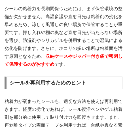
シールの粘着力を長期間保つためには、まず保管環境の整
備が欠かせません。高温多湿や直射日光は粘着剤の劣化を
早めるため、涼しく風通しの良い場所で保管することが重
要です。押し入れや棚の奥など直射日光が当たらない場所
を選び、防湿剤やシリカゲルを併用することで湿気による
劣化を防げます。さらに、ホコリの多い場所は粘着面を汚
す原因となるため、
収納ケースやジッパー付き袋で密閉し
て保護するのがおすすめ
です。
シールを再利用するためのヒント
粘着力が弱まったシールも、適切な方法を使えば再利用で
きます。軽度の劣化であれば、シール復活ペンやゲル粘着
剤を部分的に使用して貼り付け力を回復させます。また、
再剥離タイプの両面テープを利用すれば、台紙や異なる素