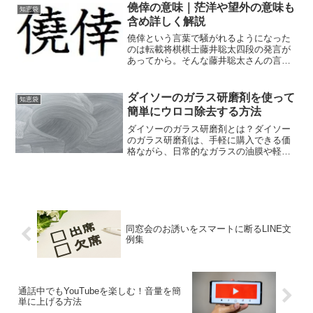
事では、そうした不安や迷いに対して、
僥倖の意味｜茫洋や望外の意味も
知恵袋
結論と判断基準を分かり...
含め詳しく解説
僥倖という言葉で騒がれるようになった
のは転載将棋棋士藤井聡太四段の発言が
あってから。そんな藤井聡太さんの言葉
には他にもありますが、藤井さんが発言
したいくつかの言葉について触れていき
たいと思います。スポンサードリンク
ダイソーのガラス研磨剤を使って
知恵袋
(adsbygoogle...
簡単にウロコ除去する方法
ダイソーのガラス研磨剤とは？ダイソー
のガラス研磨剤は、手軽に購入できる価
格ながら、日常的なガラスの油膜や軽度
の水垢を落とすのに活躍する人気アイテ
ムです。初心者でも扱いやすく、まず試
してみたいという方に向いています。ガ
ラス研磨剤の役割と効果ガ...
同窓会のお誘いをスマートに断るLINE文
例集
通話中でもYouTubeを楽しむ！音量を簡
単に上げる方法